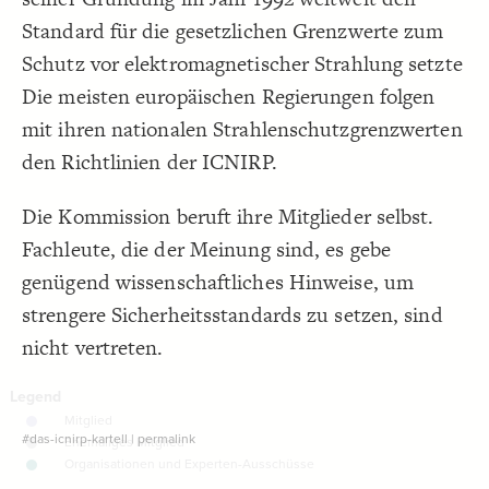
19
/* elements:  */
20
Decorate Connections
Standard für die gesetzlichen Grenzwerte zum
{
]
"Industry funding"
=
"Label"
[
21
;
#fdc16f
: 
color
22
element["element type"="Member"]
Schutz vor elektromagnetischer Strahlung setzte
}
23
24
element["element type"="Past Member"]
Die meisten europäischen Regierungen folgen
{
]
""
=
"element type"
[
element
25
;
#fdc171
: 
color
26
element["element type"="Organisation"]
mit ihren nationalen Strahlenschutzgrenzwerten
}
27
28
["Label"="Industry funding"]
den Richtlinien der ICNIRP.
29
element["element type"=""]
Die Kommission beruft ihre Mitglieder selbst.
Fachleute, die der Meinung sind, es gebe
genügend wissenschaftliches Hinweise, um
strengere Sicherheitsstandards zu setzen, sind
nicht vertreten.
#das-icnirp-kartell
|
permalink
SWITCH TO
EDITOR
ADVANCED
ADVANCED
SWITCH TO
EDITOR
You've made changes to this view
You've made changes to this view
REVERT
REVERT